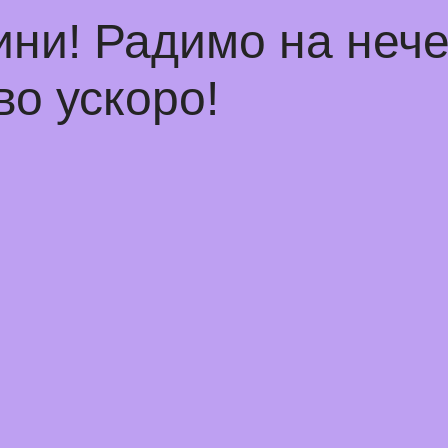
ини! Радимо на неч
о ускоро!