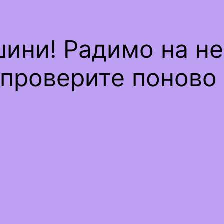
шини! Радимо на н
проверите поново 