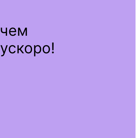
ечем
ускоро!