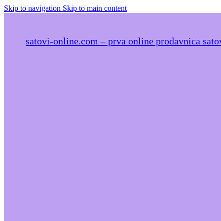
Skip to navigation
Skip to main content
satovi-online.com – prva online prodavnica satov