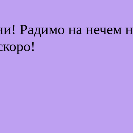
ни! Радимо на нечем 
скоро!