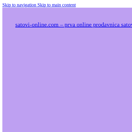
Skip to navigation
Skip to main content
satovi-online.com – prva online prodavnica satov