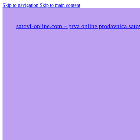
Skip to navigation
Skip to main content
satovi-online.com – prva online prodavnica satov