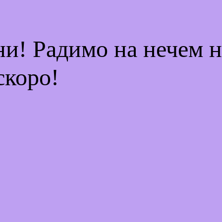
ни! Радимо на нечем 
скоро!