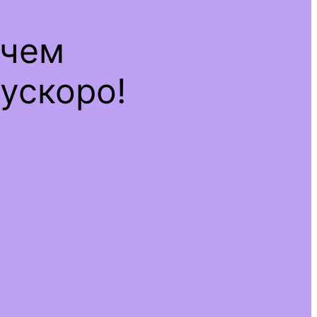
ечем
ускоро!