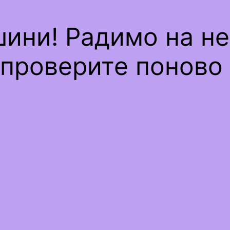
шини! Радимо на н
проверите поново 