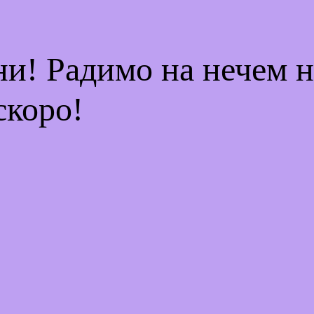
ни! Радимо на нечем 
скоро!