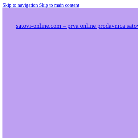
Skip to navigation
Skip to main content
satovi-online.com – prva online prodavnica satov