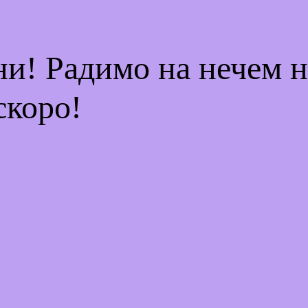
ни! Радимо на нечем 
скоро!