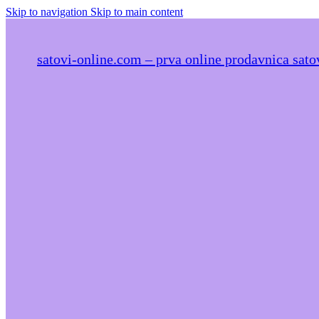
Skip to navigation
Skip to main content
satovi-online.com – prva online prodavnica satov