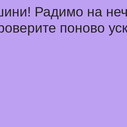
шини! Радимо на не
роверите поново уск