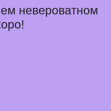
чем невероватном
оро!