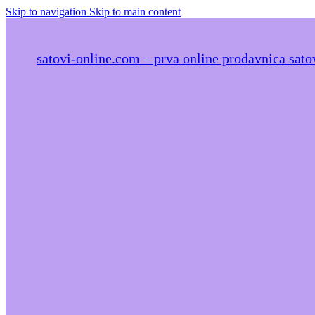
Skip to navigation
Skip to main content
satovi-online.com – prva online prodavnica satov