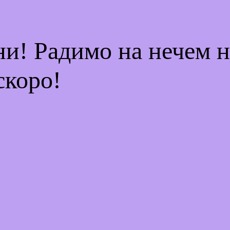
ни! Радимо на нечем 
скоро!