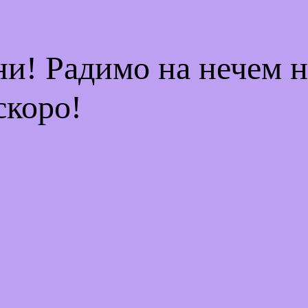
ни! Радимо на нечем 
скоро!