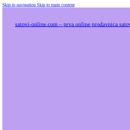
Skip to navigation
Skip to main content
satovi-online.com – prva online prodavnica satov