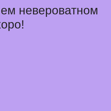
чем невероватном
оро!