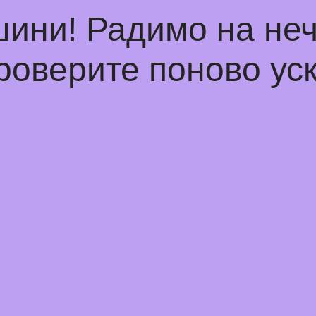
шини! Радимо на не
роверите поново уск