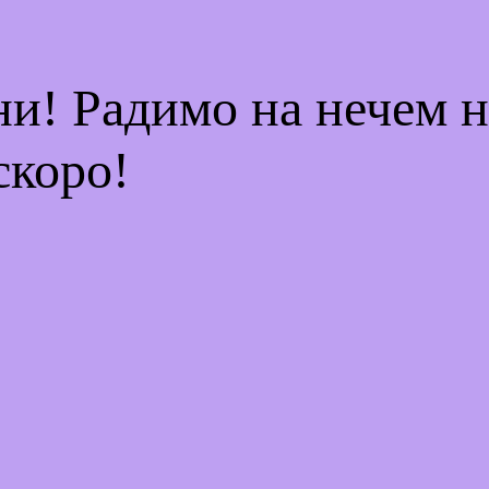
ни! Радимо на нечем 
скоро!