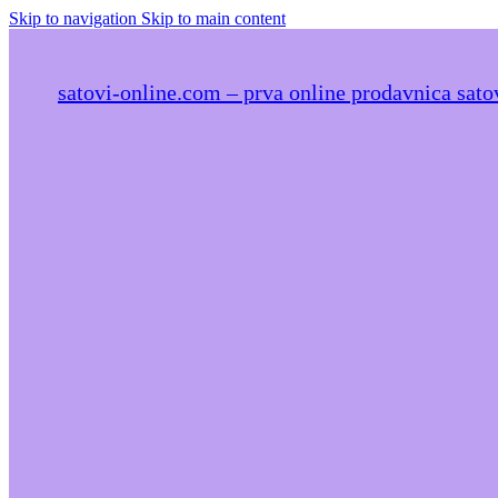
Skip to navigation
Skip to main content
satovi-online.com – prva online prodavnica satov