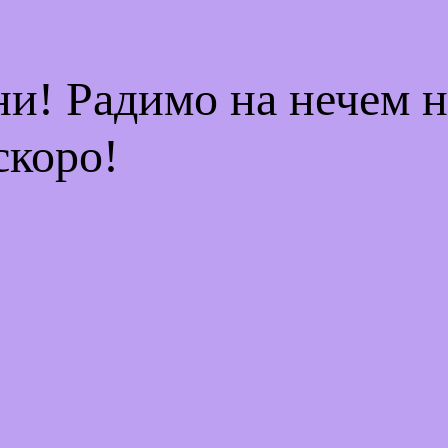
ни! Радимо на нечем 
скоро!