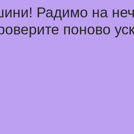
шини! Радимо на не
роверите поново уск