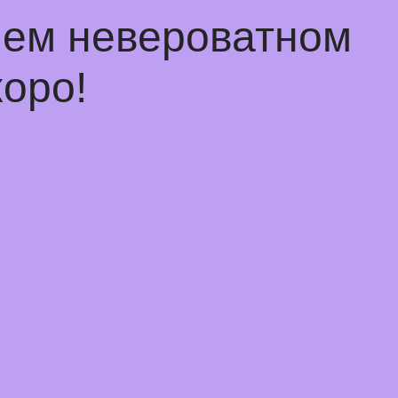
чем невероватном
оро!